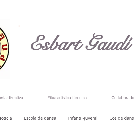
Esbart Gaudí
unta directiva
Fitxa artística i tècnica
Col·laborado
otícia
Escola de dansa
Infantil-Juvenil
Cos de dan