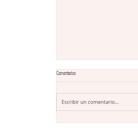
Comentarios
Escribir un comentario...
Ballada a l’església Sant Ignasi de Loiola