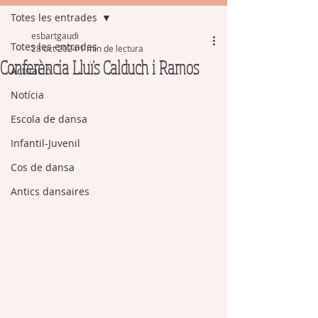
Totes les entrades
esbartgaudi
Totes les entrades
28 oct 2024
1 min de lectura
Conferència Lluïs Calduch i Ramos
Actuació
Notícia
Escola de dansa
Infantil-Juvenil
Cos de dansa
Antics dansaires