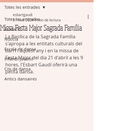
Totes les entrades
esbartgaudi
Totes les entrades
31 mar 2024
1 min de lectura
Missa Festa Major Sagrada Família
Actuació
La Basílica de la Sagrada Família 
Notícia
s'apropa a les entitats culturals del 
Escola de dansa
barri i aquest any i en la missa de 
Festa Major del dia 21 d'abril a les 9 
Infantil-Juvenil
hores, l'Esbart Gaudí oferirà una 
Cos de dansa
petita dansa.
Antics dansaires