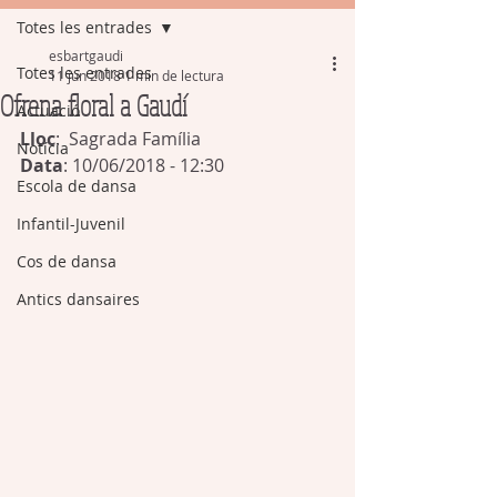
Totes les entrades
esbartgaudi
Totes les entrades
11 jun 2018
1 min de lectura
Ofrena floral a Gaudí
Actuació
Lloc
:  Sagrada Família 
Notícia
Data
: 10/06/2018 - 12:30
Escola de dansa
Infantil-Juvenil
Cos de dansa
Antics dansaires