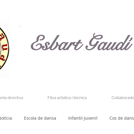
Esbart Gaudí
unta directiva
Fitxa artística i tècnica
Col·laborado
otícia
Escola de dansa
Infantil-Juvenil
Cos de dan