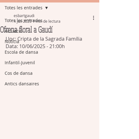
Totes les entrades
esbartgaudi
Totes les entrades
4 jun 2025
1 min de lectura
Ofrena floral a Gaudí
Actuació
Lloc: Cripta de la Sagrada Família 
Notícia
Data: 10/06/2025 - 21:00h
Escola de dansa
Infantil-Juvenil
Cos de dansa
Antics dansaires