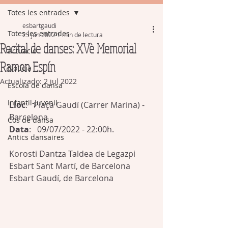
Totes les entrades
esbartgaudi
Totes les entrades
25 jun 2022
1 min de lectura
Recital de danses: XVè Memorial
Actuació
Ramon Espín
Notícia
Actualizado:
2 jul 2022
Escola de dansa
Infantil-Juvenil
Lloc
:   Plaça Gaudí (Carrer Marina) - 
Barcelona
Cos de dansa
Data
:   09/07/2022 - 22:00h.
Antics dansaires
Korosti Dantza Taldea de Legazpi 
Esbart Sant Martí, de Barcelona
Esbart Gaudí, de Barcelona