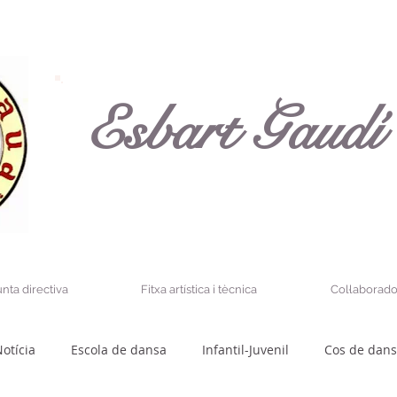
Esbart Gaudí
unta directiva
Fitxa artística i tècnica
Col·laborado
otícia
Escola de dansa
Infantil-Juvenil
Cos de dan