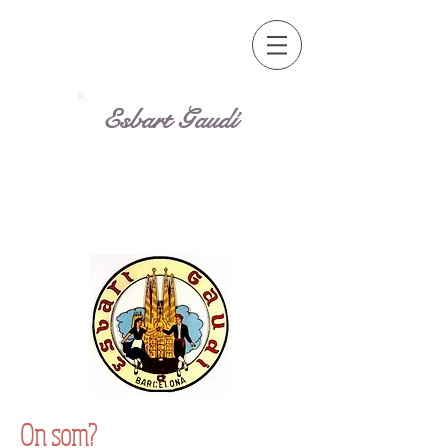
Esbart Gaudí
On som?