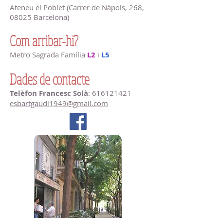
Ateneu el Poblet (Carrer de Nàpols, 268,
08025 Barcelona)
Com arribar-hi?
Metro Sagrada Família
L2
i
L5
Dades de contacte
Telèfon Francesc Solà
:
616121421
esbartgaudi1949@gmail.com