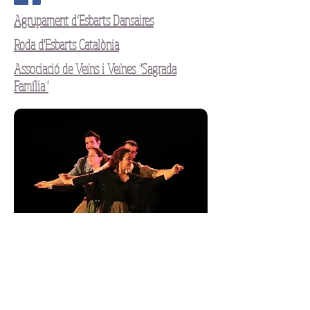
Agrupament d’Esbarts Dansaires
Roda d'Esbarts Catalònia
Associació de Veïns i Veïnes "Sagrada
Família"