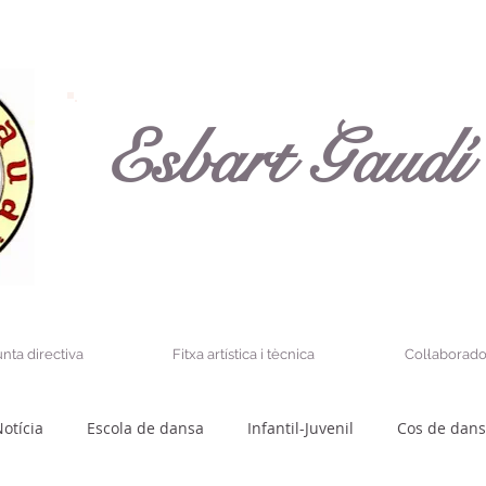
Esbart Gaudí
unta directiva
Fitxa artística i tècnica
Col·laborado
otícia
Escola de dansa
Infantil-Juvenil
Cos de dan