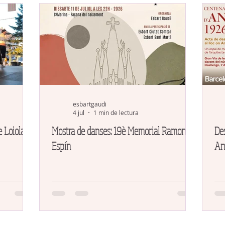
esbartgaudi
4 jul
1 min de lectura
e Loiola
Mostra de danses: 19è Memorial Ramon
De
Espín
An