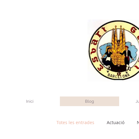
Inici
Blog
J
Totes les entrades
Actuació
N