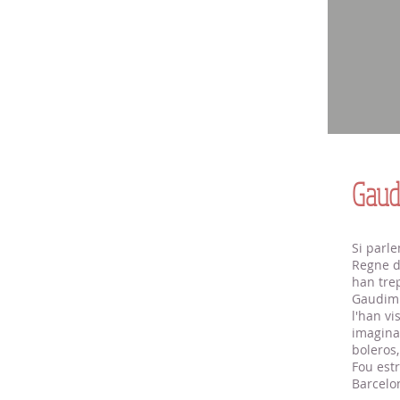
Gaud
Si parle
Regne de
han trep
Gaudim 
l'han v
imaginac
boleros,
Fou estr
Barcelo