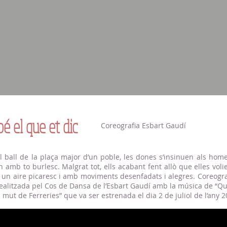
bé el que et dic
Coreografia Esbart Gaudí
l ball de la plaça major d’un poble, les dones s’insinuen als hom
 amb to burlesc. Malgrat tot, ells acabant fent allò que elles volie
 un aire picaresc i amb moviments desenfadats i alegres. Coreogra
realitzada pel Cos de Dansa de l’Esbart Gaudí amb la música de “Qui
el mut de Ferreries” que va ser estrenada el dia 2 de juliol de l’any 2