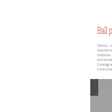
Ball p
Dansa co
mantenen
mateixa 
estrenad
Coreogra
instrume