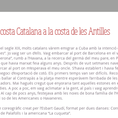
 costa Catalana a la costa de les Antilles
del segle XIX, molts catalans vàrem emigrar a Cuba amb la intenció 
s”. Jo vaig ser un d’ells. Vaig embarcar al port de Barcelona en el v
erona”, rumb a l’Havana, a la recerca del germà del meu pare, en 
 que havia marxat feia alguns anys. Després de vuit setmanes nave
ar al port on m’esperava el meu oncle. S’havia establert i havia fe
egoci d’exportació de cotó. Els primers temps van ser difícils. Re
 ballar al Contrapàs a la platja mentre esperàvem l’arribada de le
cadors. Mai hagués cregut que enyoraria tant aquelles estones en
ies. A poc a poc, em vaig aclimatar a la gent, al país i vaig aprendr
Al cap de pocs anys, festejava amb les noies de bona família de l’H
al so de les Americanes o Havaneres.
 coreogràfic creat per l’Esbart Gaudí, format per dues danses: Co
 de Palafolls i la americana “La cuqueta”.