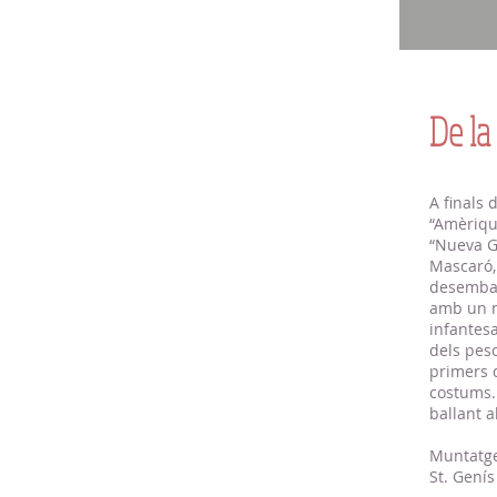
De la
A finals 
“Amèrique
“Nueva G
Mascaró,
desembarc
amb un n
infantesa
dels pes
primers d
costums. 
ballant 
Muntatge
St. Genís