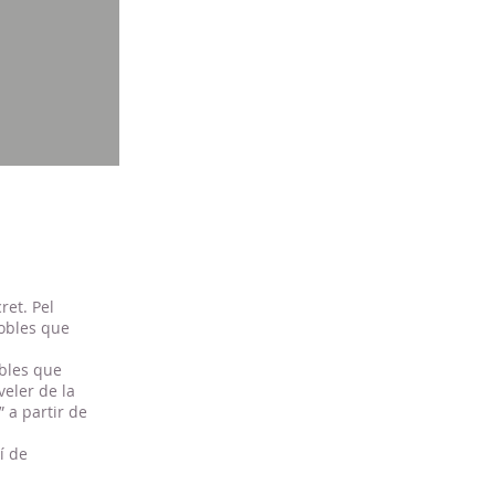
ret. Pel
pobles que
obles que
eler de la
” a partir de
í de