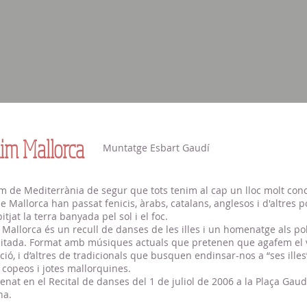
im Mallorca
Muntatge Esbart Gaudí
m de Mediterrània de segur que tots tenim al cap un lloc molt conc
 Mallorca han passat fenicis, àrabs, catalans, anglesos i d'altres 
itjat la terra banyada pel sol i el foc.
Mallorca és un recull de danses de les illes i un homenatge als p
isitada. Format amb músiques actuals que pretenen que agafem el v
ió, i d’altres de tradicionals que busquen endinsar-nos a “ses illes
 copeos i jotes mallorquines.
enat en el Recital de danses del 1 de juliol de 2006 a la Plaça Gaud
na.