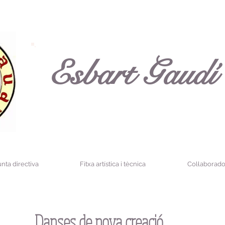
Esbart Gaudí
unta directiva
Fitxa artística i tècnica
Col·laborado
Danses de nova creació