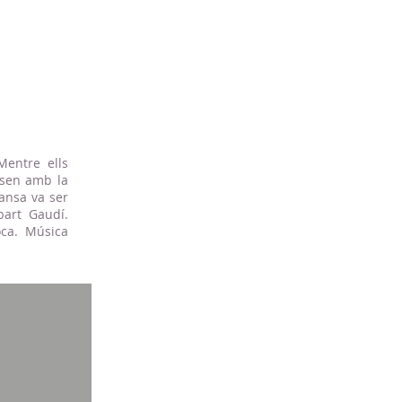
Mentre ells
nsen amb la
ansa va ser
bart Gaudí.
oca. Música