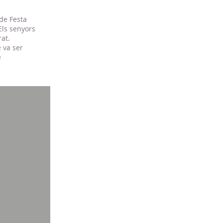
 de Festa
Els senyors
rat.
 va ser
e