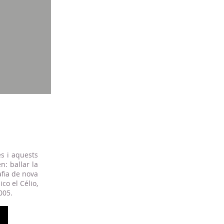
es i aquests
n: ballar la
fia de nova
co el Célio,
005.