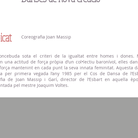
icat
Coreografia Joan Massip
ncebuda sota el criteri de la igualtat entre homes i dones. 
 una actitud de força pròpia d’un col•lectiu baronívol, elles da
força mantenint en cada punt la seva innata feminitat. Aquesta d
a per primera vegada l’any 1985 per el Cos de Dansa de l’Es
fia de Joan Massip i Garí, director de l’Esbart en aquella èp
ntada pel mestre Joaquim Voltes.