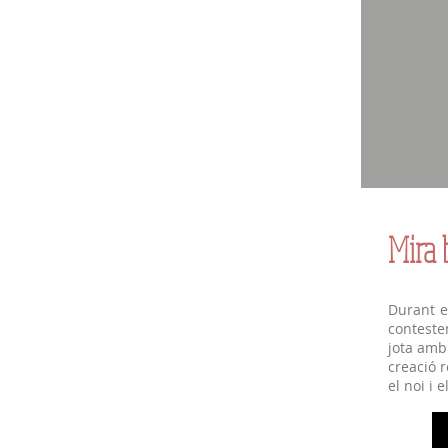
Mira 
Durant e
contesten
jota amb
creació 
el noi i 