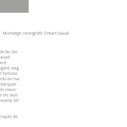
Muntatge coreogràfic Esbart Gaudí
de fer les
aixell
Pere
gant, vaig
t fortuna
cordo en ma
s barques
 els meus
e els seus
avana, tot
ntrapàs de