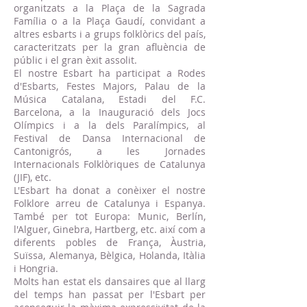
organitzats a la Plaça de la Sagrada
Família o a la Plaça Gaudí, convidant a
altres esbarts i a grups folklòrics del país,
caracteritzats per la gran afluència de
públic i el gran èxit assolit.
El nostre Esbart ha participat a Rodes
d'Esbarts, Festes Majors, Palau de la
Música Catalana, Estadi del F.C.
Barcelona, a la Inauguració dels Jocs
Olímpics i a la dels Paralímpics, al
Festival de Dansa Internacional de
Cantonigrós, a les Jornades
Internacionals Folklòriques de Catalunya
(JIF), etc.
L'Esbart ha donat a conèixer el nostre
Folklore arreu de Catalunya i Espanya.
També per tot Europa: Munic, Berlín,
l'Alguer, Ginebra, Hartberg, etc. així com a
diferents pobles de França, Àustria,
Suïssa, Alemanya, Bèlgica, Holanda, Itàlia
i Hongria.
Molts han estat els dansaires que al llarg
del temps han passat per l'Esbart per