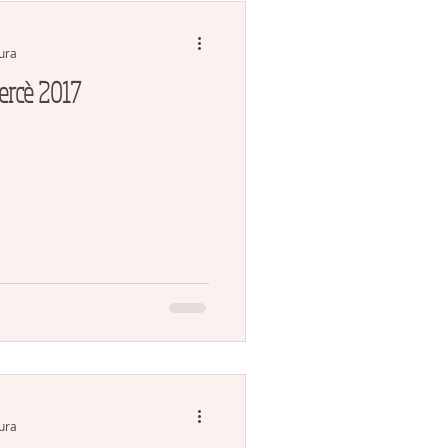
tura
Mercè 2017
tura