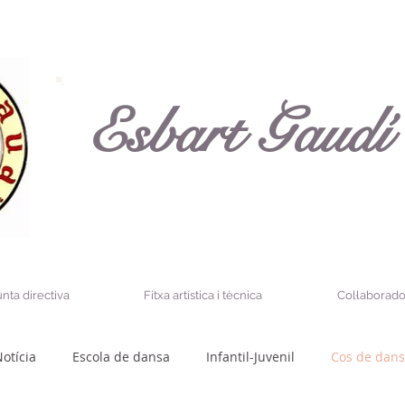
Esbart Gaudí
unta directiva
Fitxa artística i tècnica
Col·laborado
otícia
Escola de dansa
Infantil-Juvenil
Cos de dan