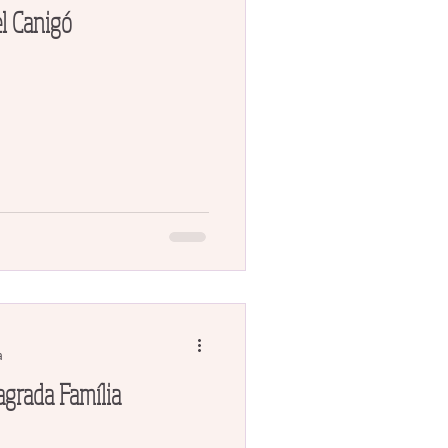
el Canigó
a
Sagrada Família