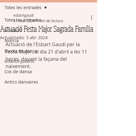
Totes les entrades
esbartgaudi
Totes les entrades
31 mar 2024
1 min de lectura
Actuació Festa Major Sagrada Família
Actuació
Actualizado:
3 abr 2024
Notícia
Actuació de l'Esbart Gaudí per la 
Escola de dansa
Festa Major, al dia 21 d'abril a les 11 
hores, davant la façana del 
Infantil-Juvenil
naixement. 
Cos de dansa
Antics dansaires