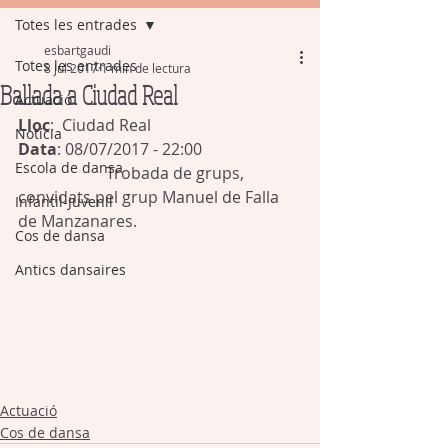
Totes les entrades
esbartgaudi
Totes les entrades
8 jul 2017
1 min de lectura
Ballada a Ciudad Real
Actuació
Lloc
:  Ciudad Real
Notícia
Data
: 08/07/2017 - 22:00
Escola de dansa
 Trobada de grups, 
convidats pel grup Manuel de Falla 
Infantil-Juvenil
de Manzanares. 
Cos de dansa
Antics dansaires
Actuació
Cos de dansa