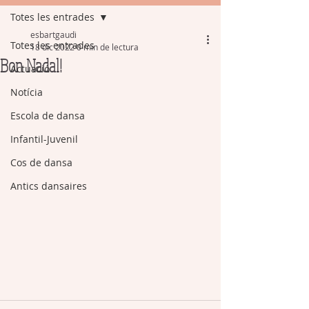
Totes les entrades
esbartgaudi
Totes les entrades
18 dic 2022
0 min de lectura
Bon Nadal!
Actuació
Notícia
Escola de dansa
Infantil-Juvenil
Cos de dansa
Antics dansaires