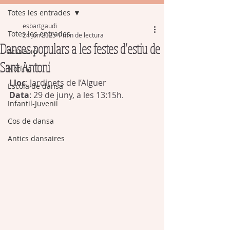
Totes les entrades
esbartgaudi
Totes les entrades
24 jun 2025
1 min de lectura
Danses populars a les festes d’estiu de
Actuació
Sant Antoni
Notícia
Lloc
: Jardinets de l’Alguer
Escola de dansa
Data
: 29 de juny, a les 13:15h.
Infantil-Juvenil
Cos de dansa
Antics dansaires