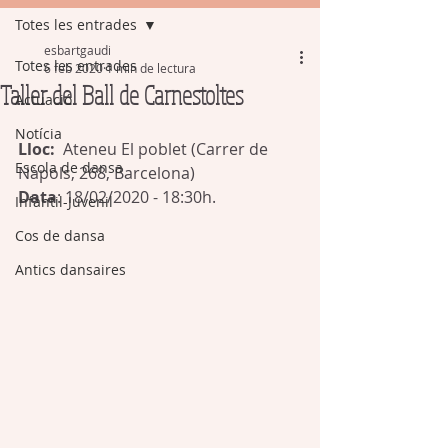
Totes les entrades
esbartgaudi
Totes les entrades
6 feb 2020
1 min de lectura
Taller del Ball de Carnestoltes
Actuació
Notícia
Lloc:
  Ateneu El poblet (Carrer de 
Escola de dansa
Nàpols, 268, Barcelona)
Data
: 18/02/2020 - 18:30h.
Infantil-Juvenil
Cos de dansa
Antics dansaires